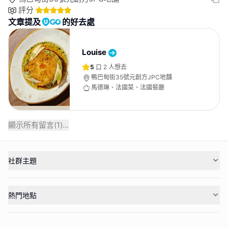
評分
文章提及
的好去處
Louise
5
2
人想去
鴨巴甸街35號元創方JPC地舖
馬德琳、法國菜、法國餐廳
顯示所有留言(
1
)...
社群主題
熱門地點