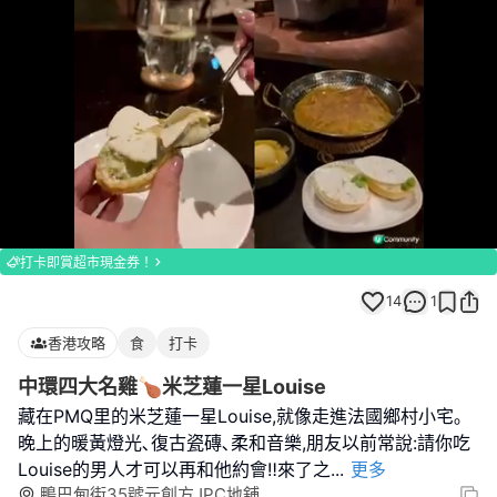
Loaded
:
Unmute
100.00%
打卡即賞超市現金券！
14
1
香港攻略
食
打卡
中環四大名雞🍗米芝蓮一星Louise
藏在PMQ里的米芝蓮一星Louise,就像走進法國鄉村小宅｡
晚上的暖黃燈光､復古瓷磚､柔和音樂,朋友以前常說:請你吃
Louise的男人才可以再和他約會‼️來了之
...
更多
鴨巴甸街35號元創方JPC地舖