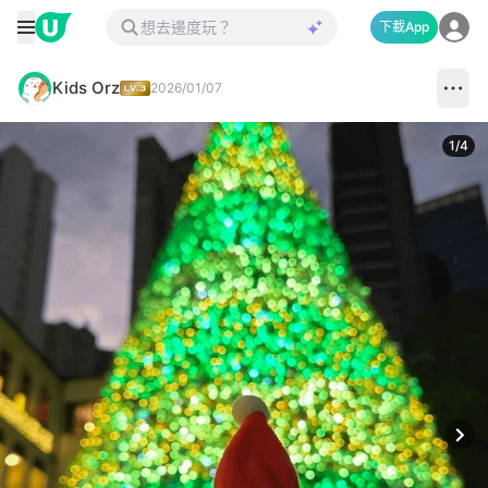
下載App
Kids Orz
2026/01/07
1
/
4
Next