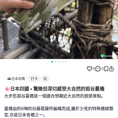
9
0
日本攻略
打卡
玩
🌸日本四國 • 驚險但深切感受大自然的祖谷蔓橋
大步危祖谷蔓橋是一個適合想親近大自然的旅遊景點｡
蔓橋由約6噸的白藤葛藤所編織而成,屬於少見的特殊橋樑類
型,亦是日本奇橋之一｡