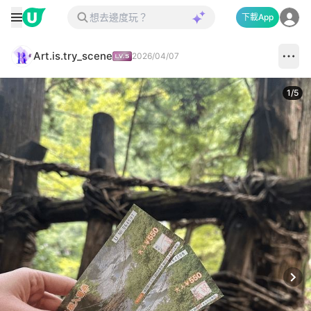
下載App
Art.is.try_scene
2026/04/07
1
/
5
Next