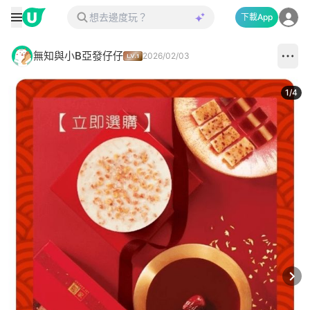
下載App
無知與小B亞發仔仔
2026/02/03
1
/
4
Next