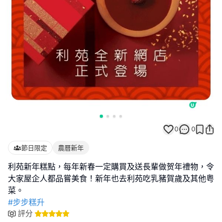
0
0
節日限定
農曆新年
利苑新年糕點，每年新春一定購買及送長輩做贺年禮物，令
大家屋企人都品嘗美食！新年也去利苑吃乳豬賀歲及其他粤
#步步糕升
評分