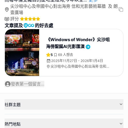
尖沙咀中心及帝國中心對出海旁 信和光影藝術幕牆 及 朗
壹廣場
評分
文章提及
的好去處
《Windows of Wonder》尖沙咀
海傍聖誕AI光影匯演
5
69
人想去
2025年11月27日 - 2026年1月4日
尖沙咀中心及帝國中心對出海旁 信和光
影藝術幕牆 及 朗壹廣場
發表第一個留言...
社群主題
熱門地點