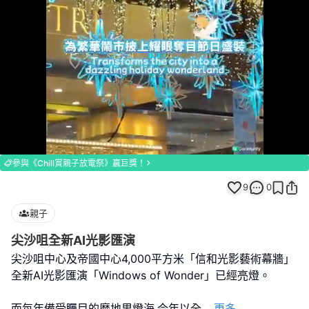
Loaded
:
Unmute
100.00%
參與《Chill賞親子放電祭》贏巨獎！
9
0
親子
尖沙咀全新AI光影匯演
尖沙咀中心及帝國中心4,000平方米「信和光影藝術幕牆」
全新AI光影匯演「Windows of Wonder」已經亮燈。
而每年備受矚目的麼地里燈海,今年以全
...
更多