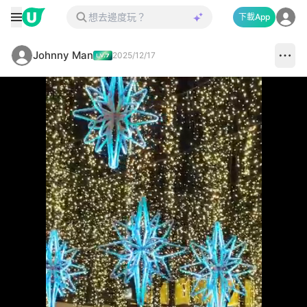
下載App
Johnny Man
2025/12/17