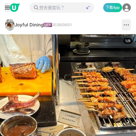
下載App
Joyful Dining
2026/06/01
1
/
9
Next