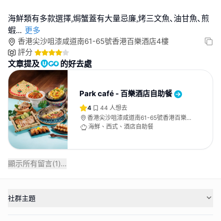
海鮮類有多款選擇,焗蟹蓋有大量忌廉,烤三文魚､油甘魚､煎
蝦
...
更多
香港尖沙咀漆咸道南61-65號香港百樂酒店4樓
評分
文章提及
的好去處
Park café - 百樂酒店自助餐
4
44
人想去
香港尖沙咀漆咸道南61-65號香港百樂
酒店4樓
海鮮、西式、酒店自助餐
顯示所有留言(
1
)...
社群主題