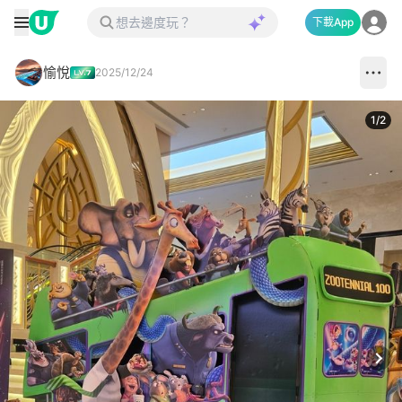
下載App
愉悅
2025/12/24
1
/
2
Next