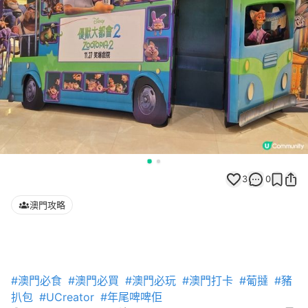
3
0
澳門攻略
#澳門必食
#澳門必買
#澳門必玩
#澳門打卡
#葡撻
#豬
扒包
#UCreator
#年尾啤啤佢