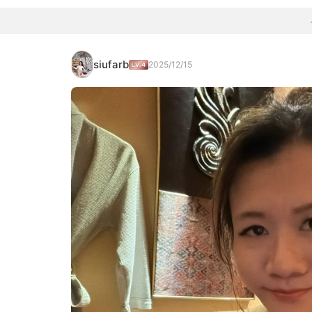
siufarb
2025/12/15