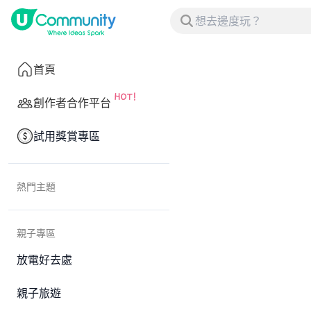
首頁
創作者合作平台
試用獎賞專區
熱門主題
親子專區
放電好去處
親子旅遊