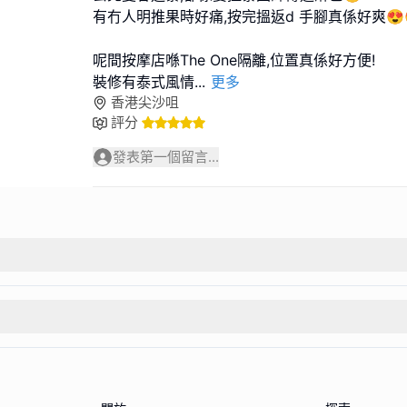
有冇人明推果時好痛,按完搵返d 手腳真係好爽😍
呢間按摩店喺The One隔離,位置真係好方便!
裝修有泰式風情
...
更多
香港尖沙咀
評分
發表第一個留言...