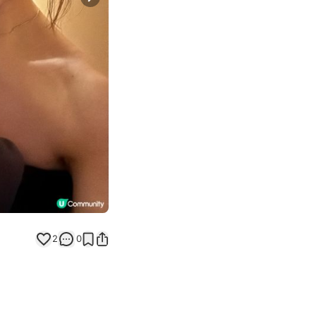
Next slide
2
0