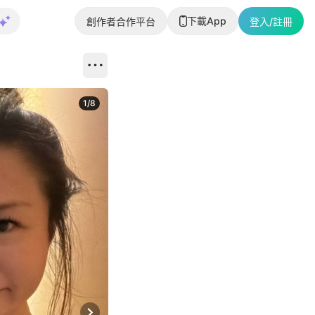
下載App
創作者合作平台
登入/註冊
1
/
8