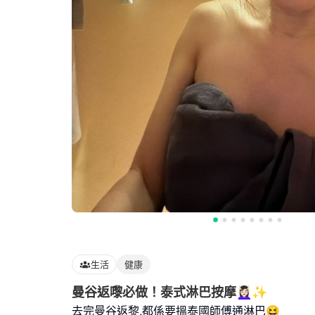
生活
健康
曼谷返嚟必做！泰式淋巴按摩💆🏻‍♀️✨
去完曼谷返黎,都係要搵泰國師傅通淋巴😆