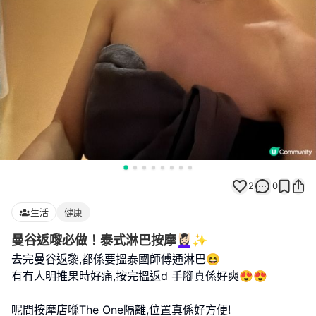
2
0
生活
健康
曼谷返嚟必做！泰式淋巴按摩💆🏻‍♀️✨
去完曼谷返黎,都係要搵泰國師傅通淋巴😆
有冇人明推果時好痛,按完搵返d 手腳真係好爽😍😍
呢間按摩店喺The One隔離,位置真係好方便!