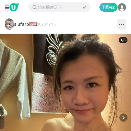
下載App
siufarb
2025/12/15
1
/
8
Next