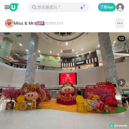
下載App
Miss & Mrs
2026/02/15
1
/
2
Next