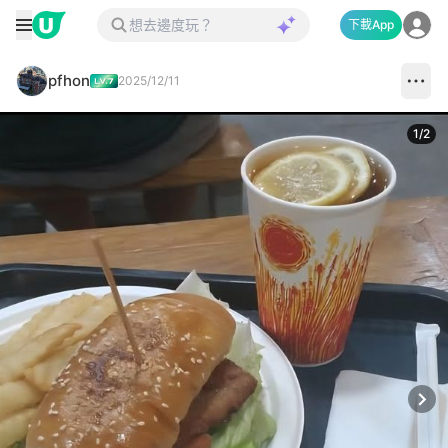
下載App
pfhon
2025/12/11
1
/
2
Next