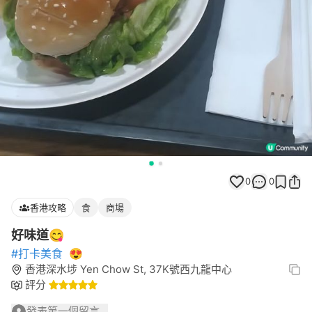
0
0
香港攻略
食
商場
好味道😋
#打卡美食
😍
香港深水埗 Yen Chow St, 37K號西九龍中心
評分
發表第一個留言...