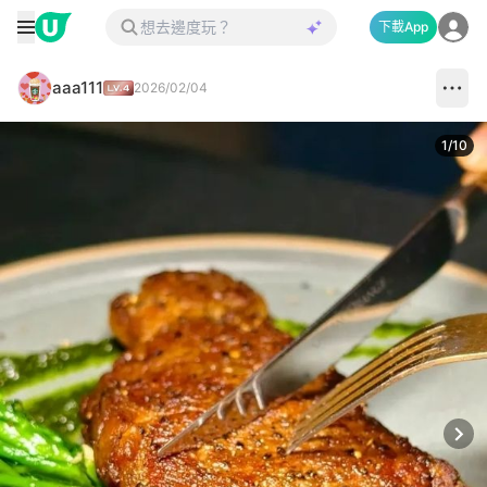
下載App
aaa111
2026/02/04
1
/
10
Next