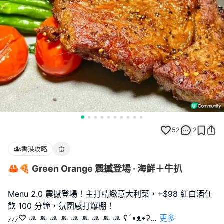
52
2
香港攻略
食
🦀🍕 Green Orange 震撼登場 · 海鮮＋牛扒
Menu 2.0 震撼登場！主打精緻意大利菜，+$98 紅白酒任
飲 100 分鐘，氛圍感打爆棚！
⸝⸝‪⸝♡ ꔛ ꔛ ꔛ ꔛ ꔛ ꔛ ꔛ ꔛ ꔛ ʕ´•ᴥ•ʔ
...
更多