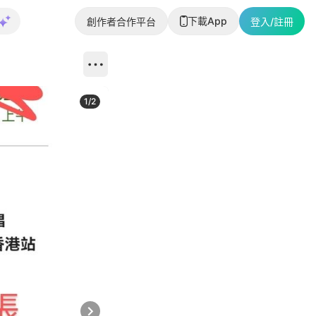
下載App
創作者合作平台
登入/註冊
1
/
2
即睇更多社