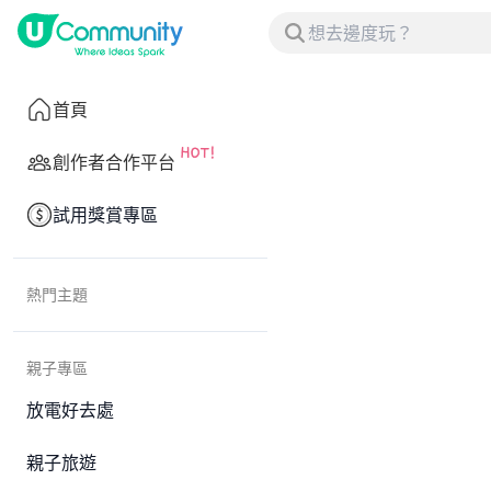
首頁
創作者合作平台
試用獎賞專區
熱門主題
親子專區
放電好去處
親子旅遊