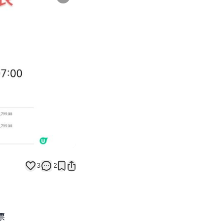
Next slide
返回帖文
3
2
票