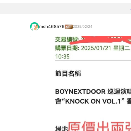
msh468576
2025/02/24