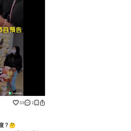
Unmute
33
2
度？🤔