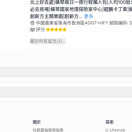
北上好去處|橫琴兩日一夜行程懶人包|人均100蚊
必去商場|橫琴國家地理探險家中心|錕鵬卡丁車|蠔
創新方主題樂園|創新方
...
更多
中國廣東省珠海市香洲區4GG7+HF7 邮政编码: 51
評分
顯示所有留言(
2
)...
關於
探索
社群最強使用指南
U Lifestyle