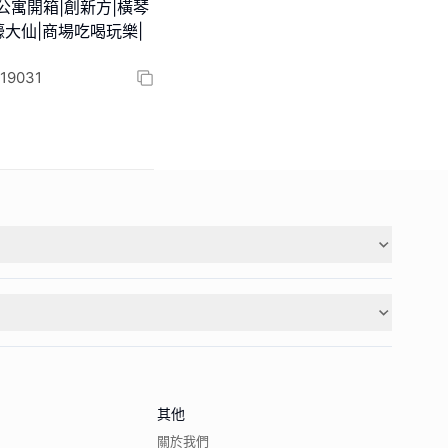
公寓開箱|創新方|橫琴
大仙|商場吃喝玩樂|
9031
其他
關於我們