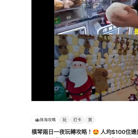
Loaded
:
100.00%
珠海攻略
玩
打卡
買
橫琴兩日一夜玩轉攻略！🤩 人均$100住邊