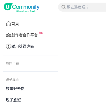
首頁
創作者合作平台
試用獎賞專區
熱門主題
親子專區
放電好去處
親子旅遊