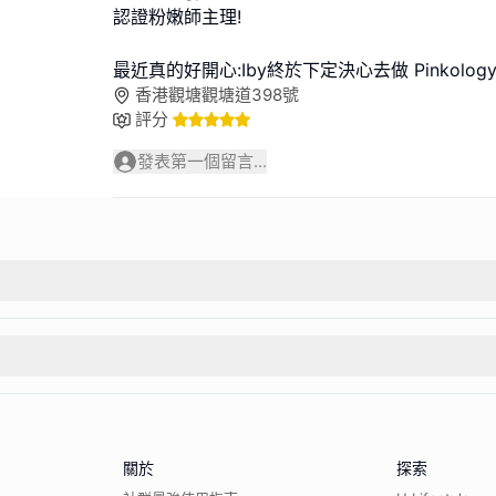
認證粉嫩師主理!
最近真的好開心:Iby終於下定決心去做 Pinkolog
香港觀塘觀塘道398號
評分
發表第一個留言...
關於
探索