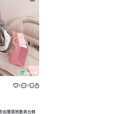
Next slide
5
0
問題!由獲獎無數美台韓