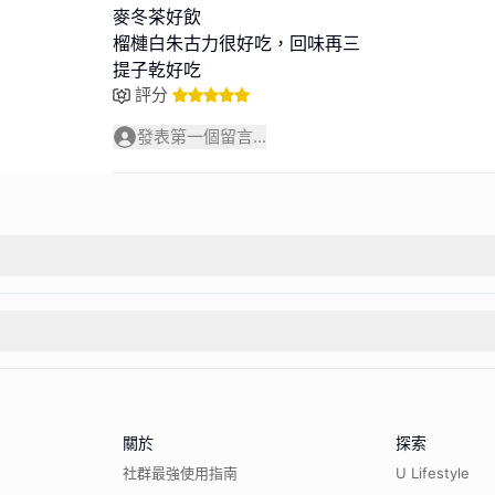
麥冬茶好飲
榴槤白朱古力很好吃，回味再三
提子乾好吃
評分
發表第一個留言...
關於
探索
社群最強使用指南
U Lifestyle