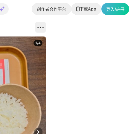
下載App
創作者合作平台
登入/註冊
1
/
4