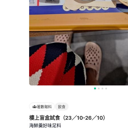
著數報料
飲食
樓上盲盒試食（23／10-26／10）
海鮮羹好味足料