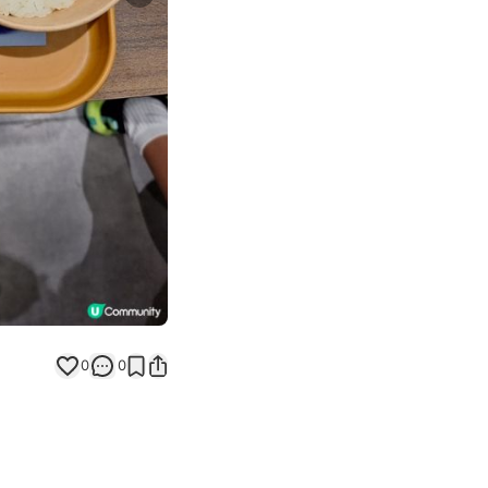
Next slide
0
0