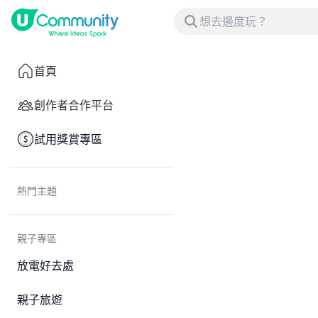
首頁
創作者合作平台
試用獎賞專區
熱門主題
親子專區
放電好去處
親子旅遊