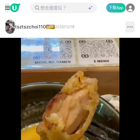
下載App
tsztszchoi110
2025/12/18