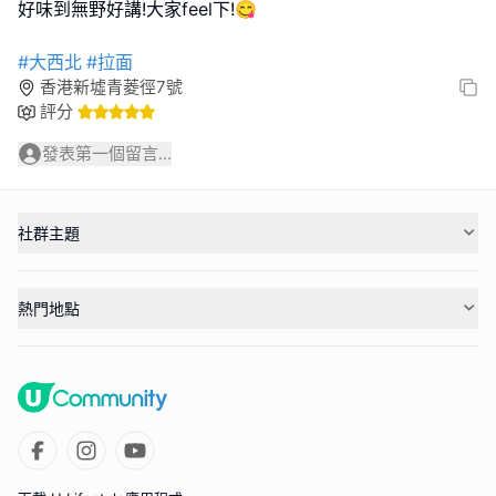
好味到無野好講!大家feel下!😋
#大西北
#拉面
香港新墟青菱徑7號
評分
發表第一個留言...
社群主題
熱門地點