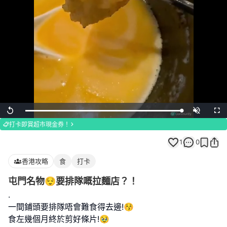
Loaded
:
Replay
Unmute
Full
100.00%
打卡即賞超市現金券！
1
0
香港攻略
食
打卡
屯門名物😌要排隊嘅拉麵店？！
.
一間鋪頭要排隊唔會難食得去邊!😚
食左幾個月終於剪好條片!🥹