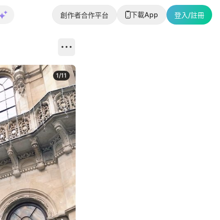
下載App
創作者合作平台
登入/註冊
1
/
11