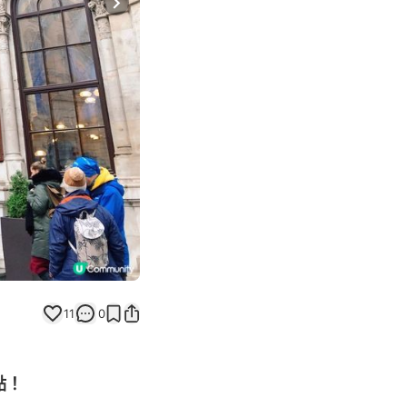
Next slide
11
0
點！