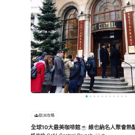
歐洲攻略
全球10大最美咖啡館☕️ 維也納名人聚會熱