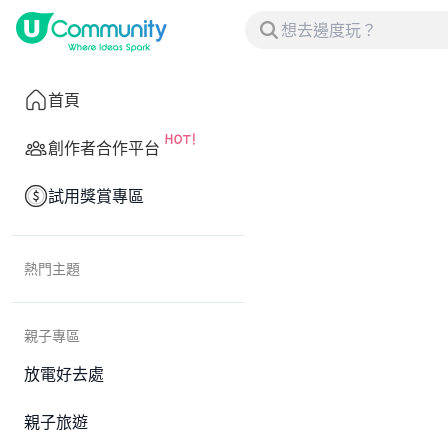
首頁
創作者合作平台
試用獎賞專區
熱門主題
親子專區
放電好去處
親子旅遊