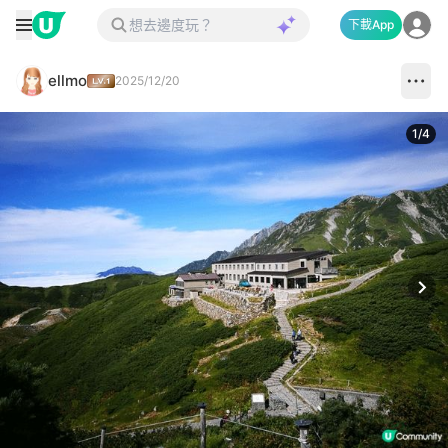
下載App
ellmo
2025/12/20
1
/
4
Next