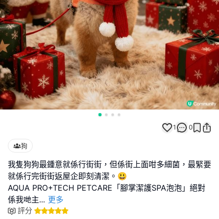
1
0
狗
我隻狗狗最鍾意就係行街街，但係街上面咁多細菌，最緊要
就係行完街街返屋企即刻清潔。😃
AQUA PRO+TECH PETCARE「腳掌潔護SPA泡泡」絕對
係我哋主
...
更多
評分