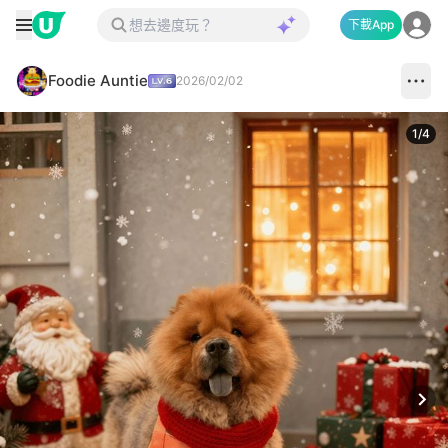
下載App
Foodie Auntie
2026/02/02
1
/
4
Next