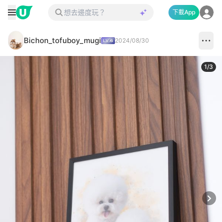
下載App
Bichon_tofuboy_mugi
2024/08/30
1
/
3
Next