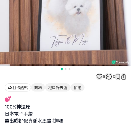
8
0
打卡熱點
商場
地區好去處
拍拖
💕
100%神還原
日本電子手繪
整出嚟好似真係水墨畫咁啊!!