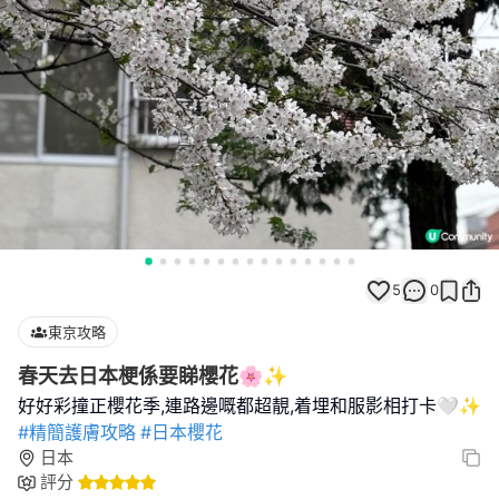
5
0
東京攻略
春天去日本梗係要睇櫻花🌸✨
#精簡護膚攻略
#日本櫻花
日本
評分