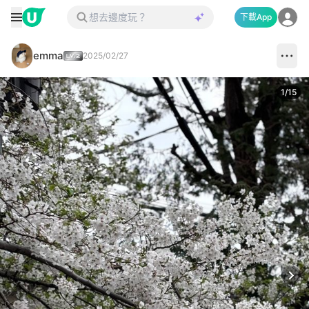
下載App
emma
2025/02/27
1
/
15
Next