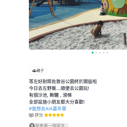
親子
等左好耐既佐敦谷公園終於開返啦
今日去左野餐....順便去公園玩!
有個沙池, 鞦韆 , 滑梯
#我想去AIA嘉年華
評分
發表第一個留言...