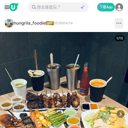
下載App
hungrila_foodie
2026/04/14
1
/
15
Next