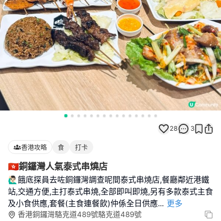
28
3
香港攻略
食
打卡
🇭🇰銅鑼灣人氣泰式串燒店
🙋🏻‍♂️餓底探員去咗銅鑼灣調查呢間泰式串燒店,餐廳鄰近港鐵
站,交通方便,主打泰式串燒,全部即叫即燒,另有多款泰式主食
及小食供應,套餐(主食連餐飲)仲係全日供應
...
更多
香港銅鑼灣駱克道489號駱克道489號