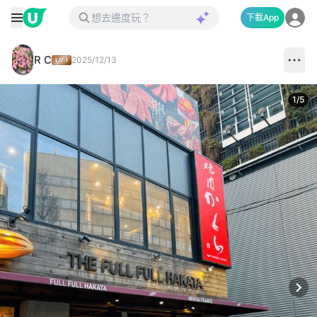
下載App
R C
2025/12/13
1
/
5
Next