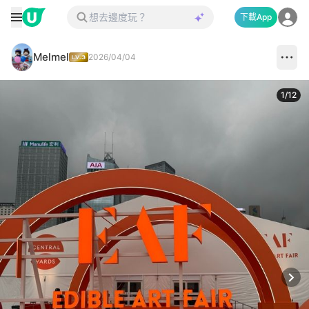
下載App
Melmel
2026/04/04
1
/
12
Next