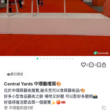
2
0
節日限定
Central Yards 中環藝嚐展🎨
位於中環既藝術展覽,破天荒可以食既藝術品!🎨
好多小型食品藝術之餘 場地又好靚 可以影好多靚相📸
好值得復活節去既一個展覽🍌🍑🎟️
中環龍和道9號