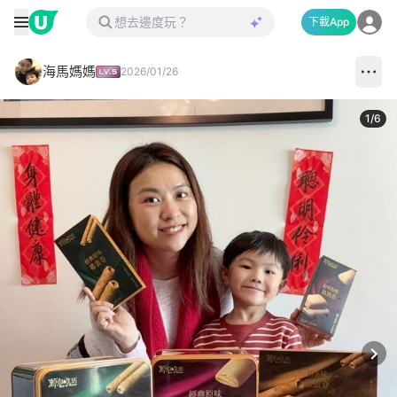
下載App
海馬媽媽
2026/01/26
1
/
6
Next