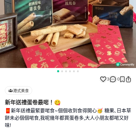
3
0
港式美食
新年送禮蛋卷最啱！😋
🧧新年送禮最緊要啱食~個個收到食得開心🥳 糖果､日本草
餅未必個個啱食,我呢幾年都買蛋卷多,大人小朋友都啱又好
味!