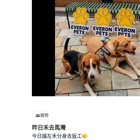
Loaded
:
100.00%
寵物
昨日禾去馬灣
今日搵左禾分身去返工🙂‍↔️