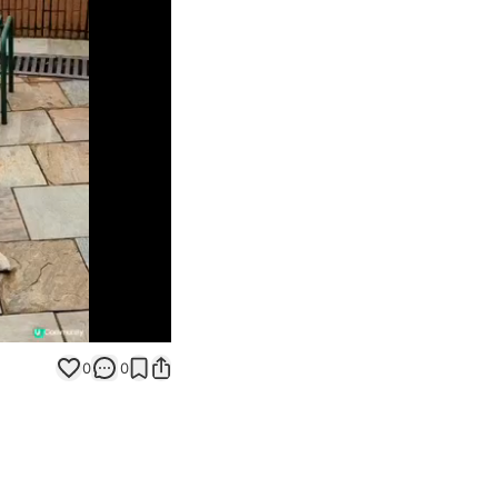
Unmute
0
0