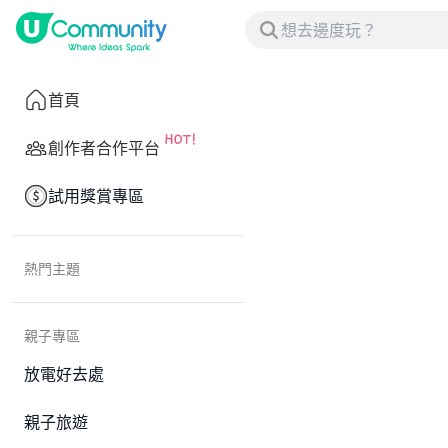
首頁
創作者合作平台
試用獎賞專區
熱門主題
親子專區
放電好去處
親子旅遊