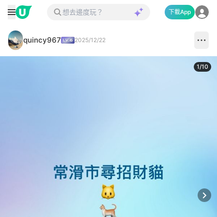
下載App
quincy967
2025/12/22
1
/
10
Next