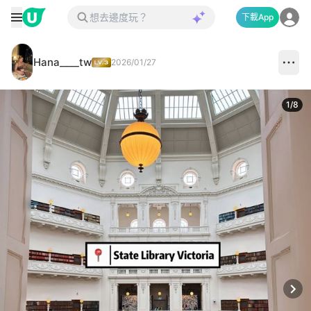
下載App
Hana____tw
2026/01/27
1
/
8
Next