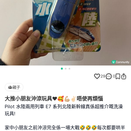
29
0
親子
大推小朋友沖涼玩具❤️🥰💪🏼✌🏻唔使再煩惱
Pilot 水陸兩用列車 E7 系列北陸新幹線真係超推介嘅洗澡
玩具!
家中小朋友之前沖涼完全係一場大戰🤣🤣🤣每次都要哄半