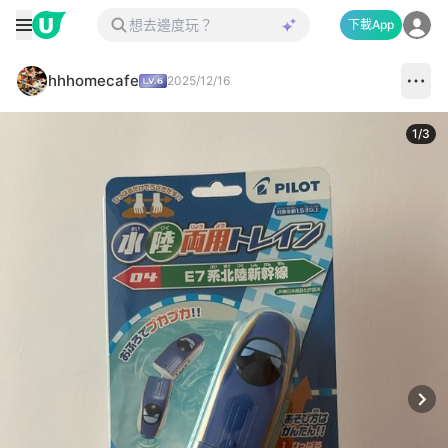
下載App
hhhomecafe
2025/12/16
1
/
3
Next