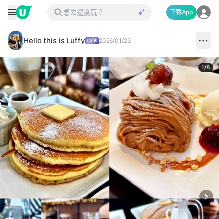
下載App
Hello this is Luffy
2026/01/23
1
/
8
Next