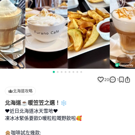
20
1
北海道攻略
北海道☕️暖笠笠之選！❄️
❤️近日北海道冰天雪地❤️
凍冰冰緊係要飲D暖粒粒嘅野飲啦🥰
🙊咖啡試左幾款: