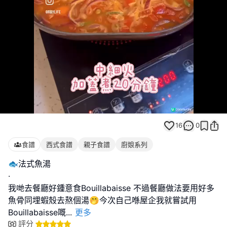
Loaded
:
Unmute
100.00%
16
0
食譜
西式食譜
親子食譜
廚娘系列
🐟法式魚湯
·
我哋去餐廳好鍾意食Bouillabaisse 不過餐廳做法要用好多
魚骨同埋蝦殼去熬個湯🤭今次自己喺屋企我就嘗試用
Bouillabaisse嘅
...
更多
評分