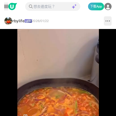
下載App
rbylife
2026/01/22