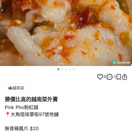
8
0
越南菜
勝價比高的越南菜外賣
Pink Pho粉紅越
📍大角咀埃華街97號地舖
無骨辣鳳爪 $20