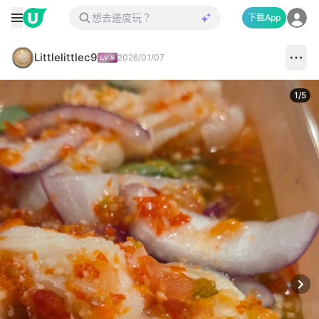
下載App
Littlelittlec9
2026/01/07
1
/
5
Next