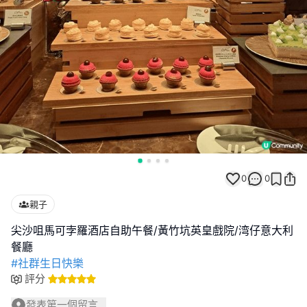
0
0
親子
尖沙咀馬可孛羅酒店自助午餐/黃竹坑英皇戲院/湾仔意大利
#社群生日快樂
評分
發表第一個留言...