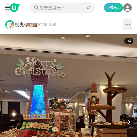
下載App
馬惠珍
2025/12/15
1
/
4
Next