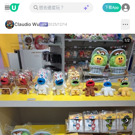
下載App
Claudio Wu
2025/12/14
1
/
2
Next