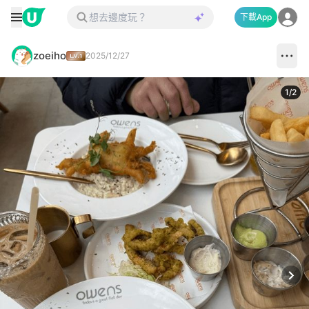
下載App
zoeiho
2025/12/27
1
/
2
Next