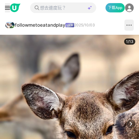
下載App
followmetoeatandplay
2025/10/03
1
/
13
Next