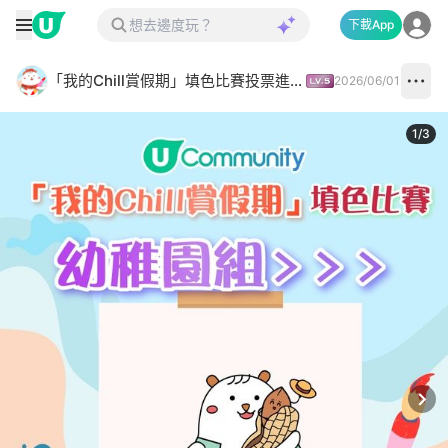
下載App
「我的Chill賞假期」填色比賽投票進行中✅
2026/06/01
1
/
3
Next