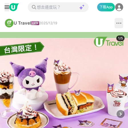
下載App
U Travel
2025/12/19
1
/
5
Next