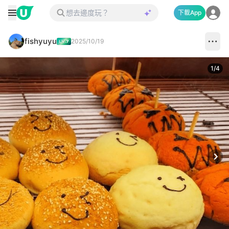
下載App
fishyuyu
2025/10/19
1
/
4
Next