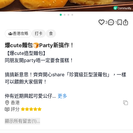
3
1
香港攻略
打卡
食
爆cute麵包🍞Party新搞作！
【爆cute造型麵包】
同朋友開party唔一定要食蛋糕！
搞搞新意思！齊齊開心share「珍寶級巨型菠蘿包」，一樣
可以餵飽大家個胃！
仲有近期興起可愛公仔
...
更多
香港
評分
顯示所有留言(
1
)...