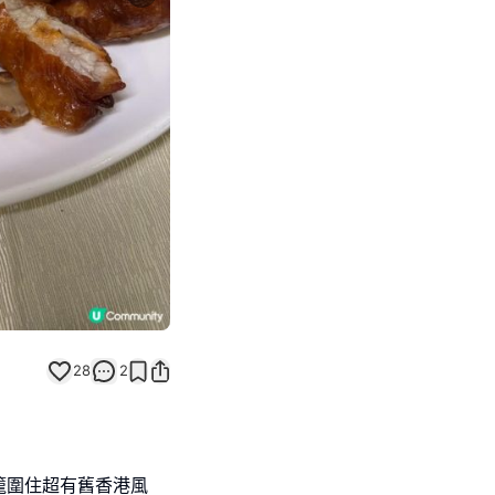
Next slide
28
2
籠圍住超有舊香港風