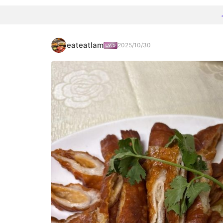
eateatlam
2025/10/30