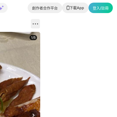
下載App
創作者合作平台
登入/註冊
1
/
5