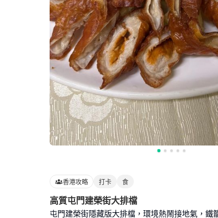
香港攻略
打卡
食
高質屯門建榮街大排檔
屯門建榮街隱藏版大排檔，環境熱鬧接地氣，鐵