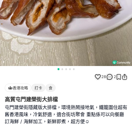
28
2
香港攻略
打卡
食
高質屯門建榮街大排檔
屯門建榮街隱藏版大排檔，環境熱鬧接地氣，鐵籠圍住超有
舊香港風味，冷氣舒適，適合街坊聚會 重點係可以向餐廳
訂海鮮 / 海鮮加工，新鮮即煮，超方便☺️