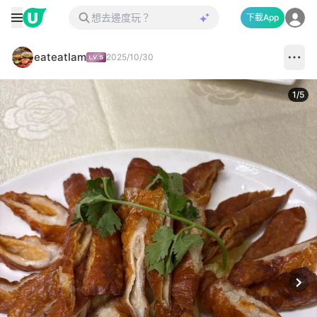
下載App
eateatlam
2025/10/30
1
/
5
Next