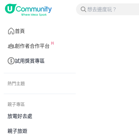
首頁
創作者合作平台
試用獎賞專區
熱門主題
親子專區
放電好去處
親子旅遊