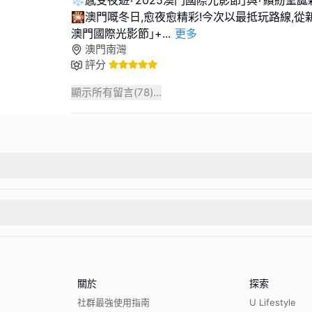
🎇澳門嘅冬日,愈夜愈精彩!今次以最抵玩路線,從新
澳門國際光影節｣+
...
更多
澳門南灣
評分
顯示所有留言(
78
)...
關於
探索
社群最強使用指南
U Lifestyle