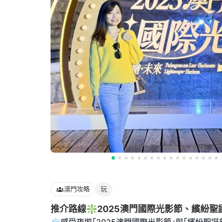
澳門攻略
玩
推介路線❇️2025澳門國際光影節、繽紛
❄️感受夜遊｢2025澳門國際光影節｣與｢繽紛聖誕