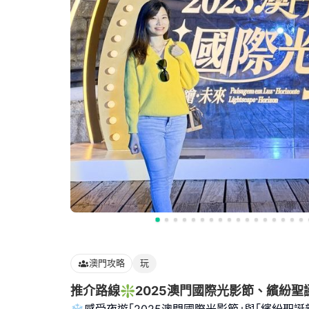
澳門攻略
玩
推介路線❇️2025澳門國際光影節、繽紛
❄️感受夜遊｢2025澳門國際光影節｣與｢繽紛聖誕