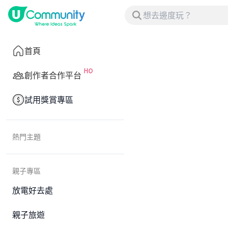
首頁
創作者合作平台
試用獎賞專區
熱門主題
親子專區
放電好去處
親子旅遊