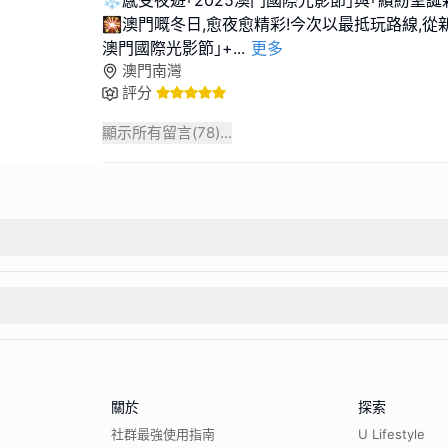
🎇澳門嘅冬日,愈夜愈精彩!今次以最抵玩路線,從新
澳門國際光影節｣+
...
更多
澳門南灣
評分
顯示所有留言(
78
)...
關於
探索
社群最強使用指南
U Lifestyle