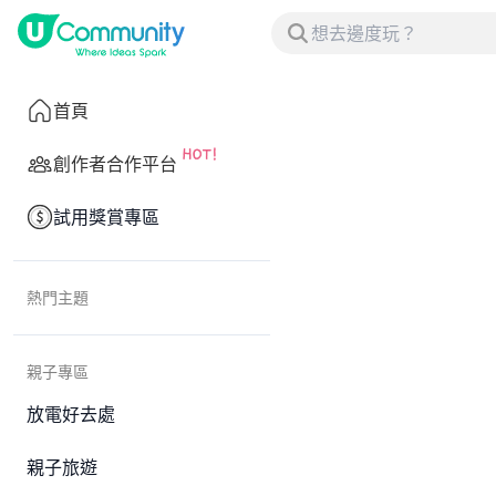
首頁
創作者合作平台
試用獎賞專區
熱門主題
親子專區
放電好去處
親子旅遊