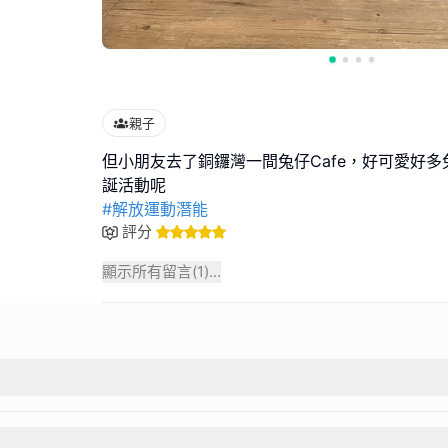
親子
但小朋友去了銅鑼灣一間兔仔Cafe，好可愛好
#解放運動潛能
評分
顯示所有留言(
1
)...