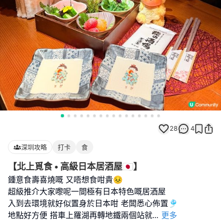
28
4
深圳攻略
打卡
食
【北上覓食 • 高級日本居酒屋🇯🇵】
鍾意食壽喜燒嘅 又唔想食咁貴😣
超級推介大家嚟呢一間極有日本特色嘅居酒屋
入到去環境就好似置身於日本咁 老闆悉心佈置🎐
地點好方便 搭車上羅湖再轉地鐵兩個站就
...
更多