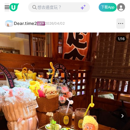
下載App
Dear.time2
2026/04/02
1
/
16
Next