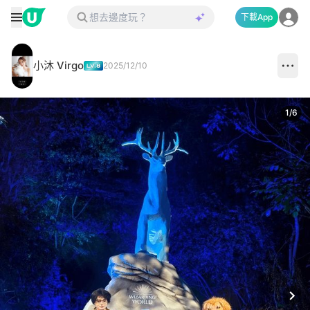
下載App
小沐 Virgo
2025/12/10
1
/
6
Next