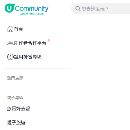
首頁
創作者合作平台
試用獎賞專區
熱門主題
親子專區
放電好去處
親子旅遊