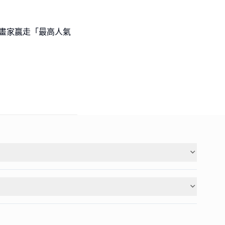
l級小畫家贏走「最高人氣