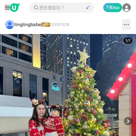
下載App
linglingbabe
2025/12/28
1
/
7
Next