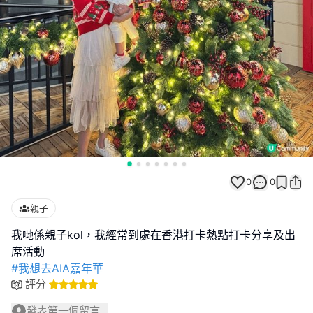
0
0
親子
我哋係親子kol，我經常到處在香港打卡熱點打卡分享及出
#我想去AIA嘉年華
評分
發表第一個留言...